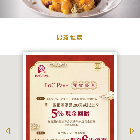
品
牌
牌
品牌
最
新
最新推廣
推
廣
宴
搜尋
會
及
婚
宴
聯