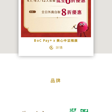
絡
我
們
宴
會
BoC Pay+ x 美心中菜推廣
查
詳情
詢
品牌