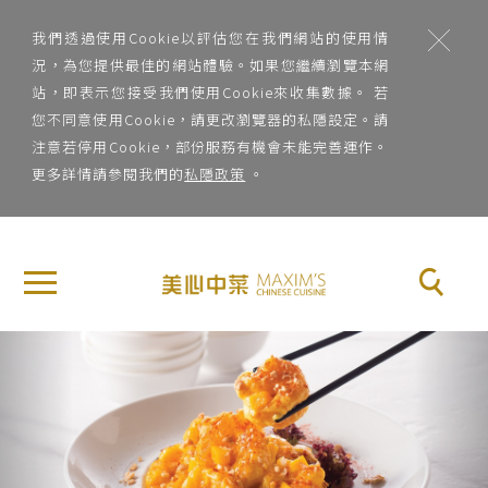
;
我們透過使用Cookie以評估您在我們網站的使用情
況，為您提供最佳的網站體驗。如果您繼續瀏覽本網
站，即表示您接受我們使用Cookie來收集數據。 若
您不同意使用Cookie，請更改瀏覽器的私隱設定。請
注意若停用Cookie，部份服務有機會未能完善運作。
更多詳情請參閱我們的
私隱政策
。
地
×
關
區
於
地區
美
Previous
Nex
心
菜
中
系
菜
菜系
品