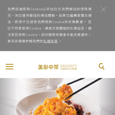
;
我們透過使用Cookie以評估您在我們網站的使用情
況，為您提供最佳的網站體驗。如果您繼續瀏覽本網
站，即表示您接受我們使用Cookie來收集數據。 若
您不同意使用Cookie，請更改瀏覽器的私隱設定。請
注意若停用Cookie，部份服務有機會未能完善運作。
更多詳情請參閱我們的
私隱政策
。
地
×
關
區
於
地區
美
Previous
Nex
心
菜
中
系
菜
菜系
品