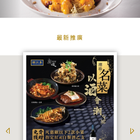
品
牌
牌
品牌
最
新
最新推廣
推
廣
宴
搜尋
會
及
婚
宴
聯