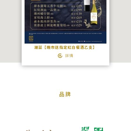
絡
我
們
宴
會
潮菜【晚市送指定紅白餐酒乙支】
查
詳情
詢
品牌