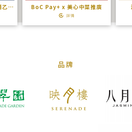
潮菜【晚市送指定紅白餐酒乙支】
BoC Pay+ x 美心中菜推廣
詳情
品牌