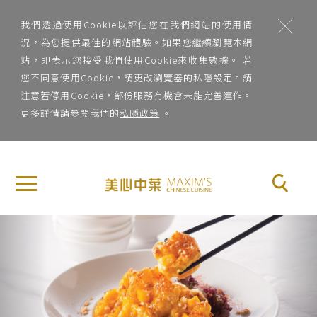
;
我們透過使用Cookie以評估您在我們網站的使用情
況，為您提供最佳的網站體驗。如果您繼續瀏覽本網
站，即表示您接受我們使用Cookie來收集數據。 若
您不同意使用Cookie，請更改瀏覽器的私隱設定。請
注意若停用Cookie，部份服務有機會未能完善運作。
更多詳情請參閱我們的
私隱政策
。
地
×
關
區
於
地區
美
Previous
Nex
心
菜
中
系
菜
菜系
品