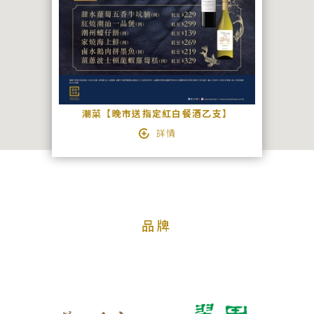
絡
我
們
宴
會
潮菜【晚市送指定紅白餐酒乙支】
查
詳情
詢
品牌