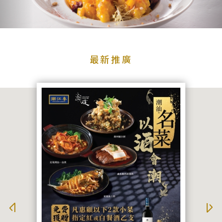
品
牌
牌
品牌
最
新
最新推廣
推
廣
宴
搜尋
會
及
婚
宴
聯