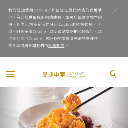
;
我們透過使用Cookie以評估您在我們網站的使用情
況，為您提供最佳的網站體驗。如果您繼續瀏覽本網
站，即表示您接受我們使用Cookie來收集數據。 若
您不同意使用Cookie，請更改瀏覽器的私隱設定。請
注意若停用Cookie，部份服務有機會未能完善運作。
更多詳情請參閱我們的
私隱政策
。
地
×
關
區
於
地區
美
Previous
Nex
心
菜
中
系
菜
菜系
品