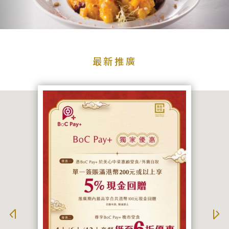
品
牌
牌
品牌
最
新
最新推廣
推
廣
宴
搜尋
會
及
婚
宴
聯