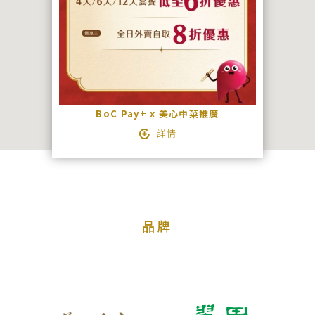
絡
我
們
宴
會
BoC Pay+ x 美心中菜推廣
查
詳情
詢
品牌